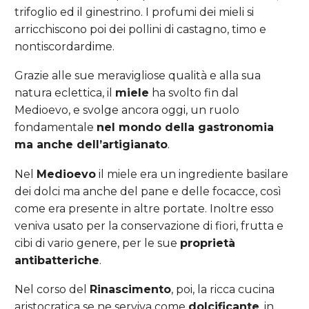
trifoglio ed il ginestrino. I profumi dei mieli si
arricchiscono poi dei pollini di castagno, timo e
nontiscordardime.
Grazie alle sue meravigliose qualità e alla sua
natura eclettica, il
miele
ha svolto fin dal
Medioevo, e svolge ancora oggi, un ruolo
fondamentale
nel mondo della gastronomia
ma anche dell’artigianato
.
Nel
Medioevo
il miele era un ingrediente basilare
dei dolci ma anche del pane e delle focacce, così
come era presente in altre portate. Inoltre esso
veniva usato per la conservazione di fiori, frutta e
cibi di vario genere, per le sue
proprietà
antibatteriche
.
Nel corso del
Rinascimento
, poi, la ricca cucina
aristocratica se ne serviva come
dolcificante
, in