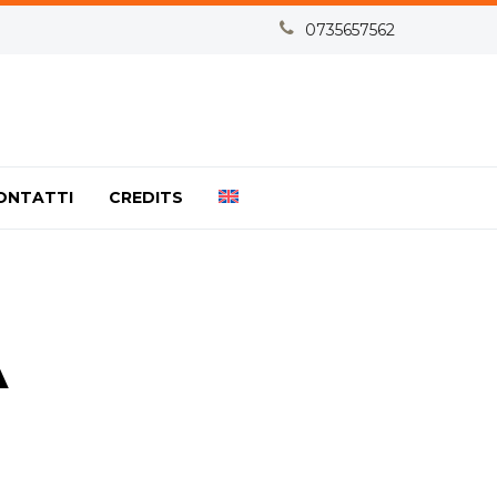


0735657562
ONTATTI
CREDITS
A