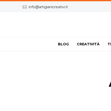


info@artigianicreativi.it
BLOG
CREATIVITÀ
T