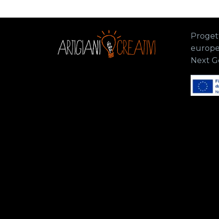
Progett
europe
Next G