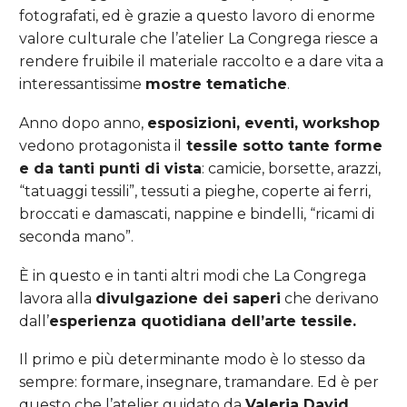
fotografati, ed è grazie a questo lavoro di enorme
valore culturale che l’atelier La Congrega riesce a
rendere fruibile il materiale raccolto e a dare vita a
interessantissime
mostre tematiche
.
Anno dopo anno,
esposizioni, eventi, workshop
vedono protagonista il
tessile sotto tante forme
e da tanti punti di vista
: camicie, borsette, arazzi,
“tatuaggi tessili”, tessuti a pieghe, coperte ai ferri,
broccati e damascati, nappine e bindelli, “ricami di
seconda mano”.
È in questo e in tanti altri modi che La Congrega
lavora alla
divulgazione dei saperi
che derivano
dall’
esperienza quotidiana dell’arte tessile.
Il primo e più determinante modo è lo stesso da
sempre: formare, insegnare, tramandare. Ed è per
questo che l’atelier guidato da
Valeria David,