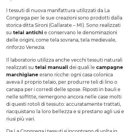
I tessuti di nuova manifattura utilizzati da La
Congrega per le sue creazioni sono prodotti dalla
storica ditta Sironi (Gallarate – MI). Sono realizzati
su
telai antichi
e conservano le denominazioni
delle origini, come tela sovrana, tela medievale,
rinforzo Venezia.
Il laboratorio utilizza anche vecchi tessuti naturali
realizzati su
telai manuali
dei quali le
campagne
marchigiane
erano ricche: ogni casa colonica
aveva il proprio telaio, per produrre teli di lino o
canapa per i corredi delle spose. Riposti in bauli e
nelle soffitte, riemergono ancora nelle case molti
di questi rotoli di tessuto: accuratamente trattati,
riacquistano la loro bellezza e si prestano agli usi e
riusi più vari.
Da La Congrega i tessuti si incontrano di volta in