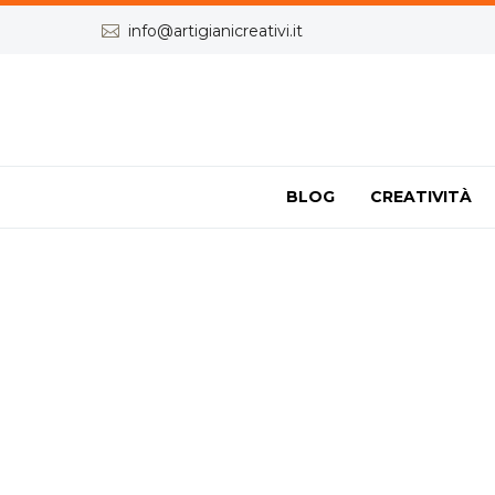


info@artigianicreativi.it
BLOG
CREATIVITÀ