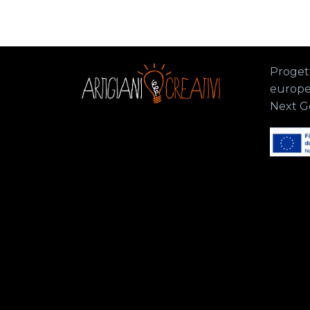
Progett
europe
Next G