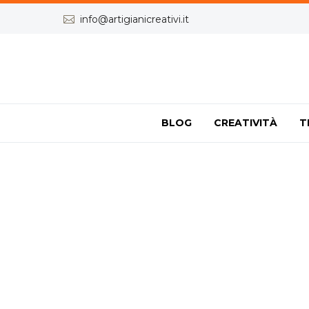


info@artigianicreativi.it
BLOG
CREATIVITÀ
T