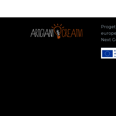
Progett
europe
Next G