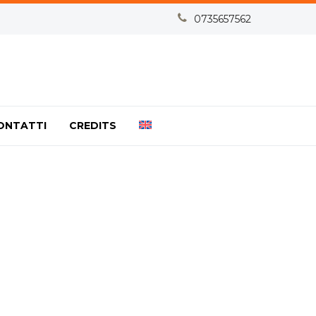


0735657562
ONTATTI
CREDITS